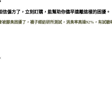
，
相信偏方了，立刻訂購，能幫助你儘早遠離這樣的困擾。
會被腳臭困擾了，襪子經紡研所測試，消臭率高達92%，有試驗
。