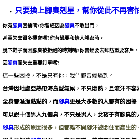
只要換上腳臭剋星，幫你從此不再害
你有
腳臭
困擾嗎?你曾經因為
腳臭
不敢出門，
甚至失去很多機會嗎?你有過要和情人親密時，
脫下鞋子而因腳臭被拒絕的時刻嗎?你曾經要去拜訪重要客戶，
因
腳臭
而失去重要訂單嗎?
這一些困擾，不是只有你，我們都曾經遇到。
台灣因地處亞熱帶海島型氣候，不只悶熱，且流汗不容
全身都溼溼黏黏的，而
腳臭
更是大多數的人都有的困擾
可以說十個男人九個臭，不只是男人，女孩子有腳臭的
腳臭
形成的原因很多，但都離不開腳汗被悶住而產生的