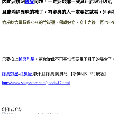
因此要解決
腳臭
問題，一定要選購一雙真正能吸汗透氣
且能消除異味的襪子。有腳臭的人一定要試試看，別再
竹炭紗含量超過80%的竹炭襪，保證好穿，穿上之後，再也不
只要換上
腳臭剋星
，幫你從此不再害怕需要脫下鞋子的場合了
腳臭剋星
-
除臭襪
,腳汗,除腳臭,防臭襪,【斯傑利S+Z竹炭襪】
http://www.snug-store.com/goods-12.html
創作者介紹