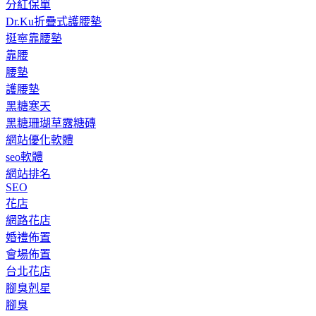
分紅保單
Dr.Ku折疊式護腰墊
挺寧靠腰墊
靠腰
腰墊
護腰墊
黑糖寒天
黑糖珊瑚草露糖磚
網站優化軟體
seo軟體
網站排名
SEO
花店
網路花店
婚禮佈置
會場佈置
台北花店
腳臭剋星
腳臭