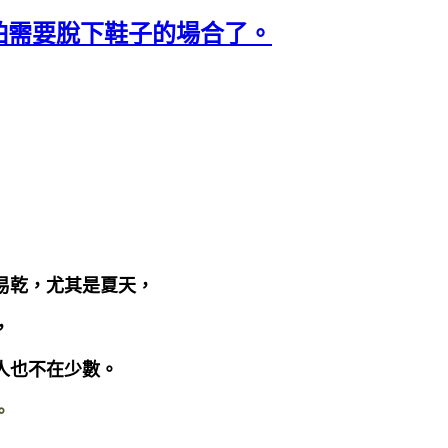
怕需要脫下鞋子的場合了。
易乾，尤其是夏天，
，
人也不在少數。
。