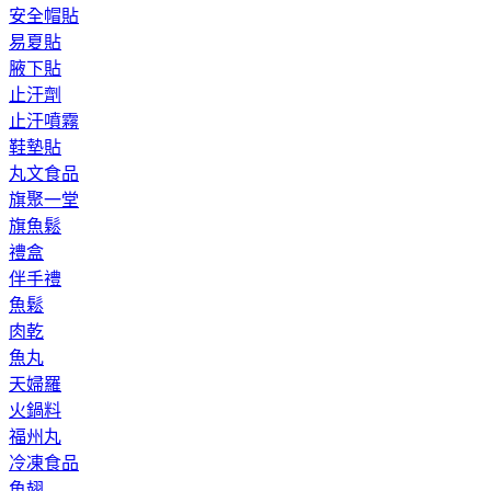
安全帽貼
易夏貼
腋下貼
止汗劑
止汗噴霧
鞋墊貼
丸文食品
旗聚一堂
旗魚鬆
禮盒
伴手禮
魚鬆
肉乾
魚丸
天婦羅
火鍋料
福州丸
冷凍食品
魚翅