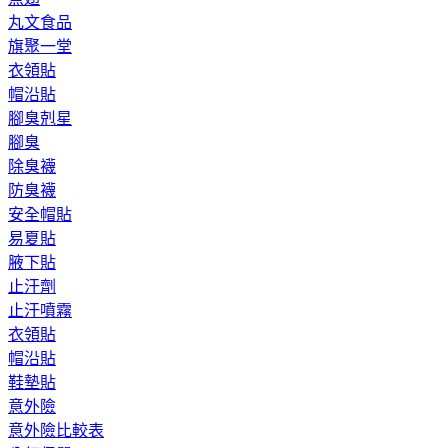
丸文食品
旗聚一堂
衣領貼
帽沿貼
腳臭剋星
腳臭
除臭襪
防臭襪
安全帽貼
易夏貼
腋下貼
止汗劑
止汗噴霧
衣領貼
帽沿貼
鞋墊貼
意外險
意外險比較表