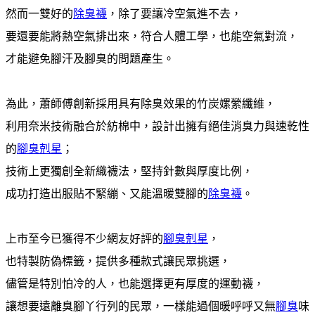
然而一雙好的
除臭襪
，除了要讓冷空氣進不去，
要還要能將熱空氣排出來，符合人體工學，也能空氣對流，
才能避免腳汗及腳臭的問題產生。
為此，蕭師傅創新採用具有除臭效果的竹炭嫘縈纖維，
利用奈米技術融合於紡棉中，設計出擁有絕佳消臭力與速乾性
的
腳臭剋星
；
技術上更獨創全新織襪法，堅持針數與厚度比例，
成功打造出服貼不緊繃、又能溫暖雙腳的
除臭襪
。
上市至今已獲得不少網友好評的
腳臭剋星
，
也特製防偽標籤，提供多種款式讓民眾挑選，
儘管是特別怕冷的人，也能選擇更有厚度的運動襪，
讓想要遠離臭腳丫行列的民眾，一樣能過個暖呼呼又無
腳臭
味