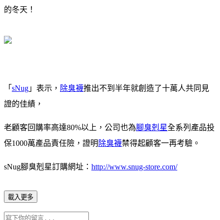
的冬天！
「
sNug
」表示，
除臭襪
推出不到半年就創造了十萬人共同見
證的佳績，
老顧客回購率高達80%以上，公司也為
腳臭剋星
全系列產品投
保1000萬產品責任險，證明
除臭襪
禁得起顧客一再考驗。
sNug腳臭剋星訂購網址：
http://www.snug-store.com/
載入更多