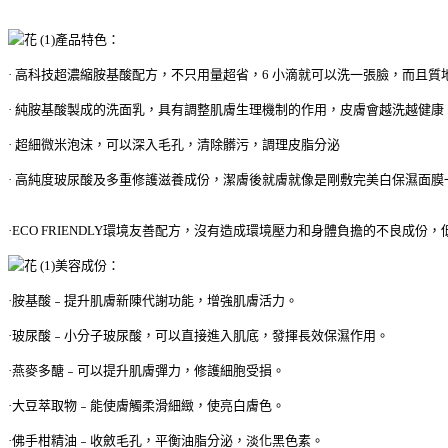
產品特色：
·
高科技超濃縮胺基酸配方，不只用量超省，6 小滴就可以洗一張臉，而且質
·
純胺基酸製成的洗面乳，具有調整肌膚生理機制的作用，皮膚會越洗越健康
·
超細微米泡沫，可以深入毛孔，清除髒污，調理皮脂分泌
·
高純度玻尿酸及多重修護滋養成份，潔膚後就膚就像是剛敷完美白保濕面膜
·ECO FRIENDLY環境友善配方，沒有造成環境壓力和身體負擔的不良成
美容成份：
·胺基酸﹣提升肌膚新陳代謝功能，增強肌膚活力。
·玻尿酸﹣小分子玻尿酸，可以直接進入肌底，發揮長效保濕作用。
·燕麥多醣﹣可以提升肌膚彈力，修護細胞受損。
·大豆萃取物﹣能使膚觸柔滑細緻，使亮白膚色。
·佛手柑精油﹣收斂毛孔，平衡油脂分泌，淡化黑色素。