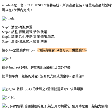
4mula-A是一套ECO FRIENDLY保養系統，所有產品包裝，容量及產
可以在4步驟內完成。
Step1. 清潔-清潔,保濕
Step2. 調整-保濕,調理,活化,代謝
Step3. 調理-活化,更新,亮澤,修護,滋潤,
Step4. 潤澤-潤澤,鎖水,嫰白,防護
這次Jan是體驗步驟1,2~
(期待有機會3,4也可以一併體驗^ ^)
這是4mula-A 超好用超能美肌保養組1,2號外包裝
簡單和平實、粗糙的外盒~ 沒有反光紙或燙金字~ 很環保!!
依照1,2,3,4的步驟之1清潔就是第1步~依此類推...
內包裝,普通偏硬的瓶子,無法用力擠壓它..使用時是用一點點力氣拍一