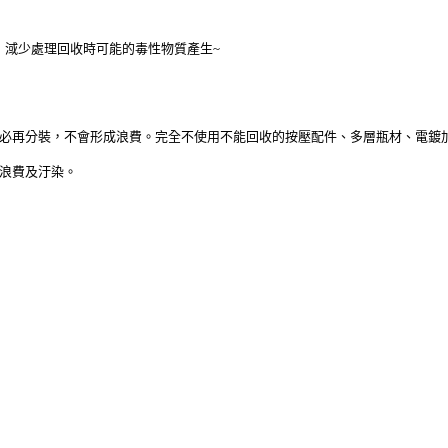
，淢少處理回收時可能的毒性物質產生~
必再分裝，不會形成浪費。完全不使用不能回收的按壓配件、多層瓶材、電鍍
浪費及汙染。