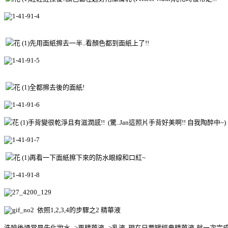
先用面紙擦去一半..看顏色都到面紙上了!!
全都擦去後的面紙!
手背變很乾淨且有滋潤感!! (驚..Jan這照片手背好美啊!! 自我陶醉中~)
再看一下面紙擦下來的防水眼線和口紅~
依照1,2,3,4的步驟之2 精華液
洗臉後通常是先化妝水-->再精華液-->乳液 現在只要罐
經典精華液-就一次完成