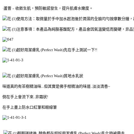
·蘆薈﹣收斂生肌，預防敏感發生，提升肌膚水嫩度。
使用方法：取微量於手中加水起泡後於潤濕的全臉均勻按摩數分鐘，
注意事項：本產品為純胺基酸配方，產品會因氣温變低而變硬，非品
超好用潔膚乳 (Perfect Wash)先在手上測試一下!!
超好用潔膚乳 (Perfect Wash)質地水乳狀
味道真的有茶樹精油味...但其實是佛手柑精油的味道..淡淡清香~
倒在手上會流下來..非霜狀!
在手上畫上防水口紅筆和眼線筆
輕輕搓揉後..顏色都在超好用潔膚乳 (Perfect Wash)乳化時被帶走...