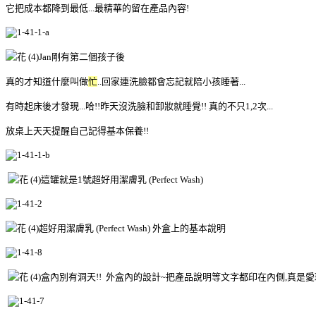
它把成本都降到最低...最精華的留在產品內容!
Jan
剛有第二個孩子後
真的才知道什麼叫做
忙
..回家連洗臉都會忘記就陪小孩睡著...
有時起床後才發現...哈!!昨天沒洗臉和卸妝就睡覺!! 真的不只1,2次...
放桌上天天提醒自己記得基本保養!!
這罐就是1號超好用潔膚乳 (Perfect Wash)
超好用潔膚乳 (Perfect Wash) 外盒上的基本說明
盒內別有洞天!! 外盒內的設計~把產品說明等文字都印在內側,真是愛