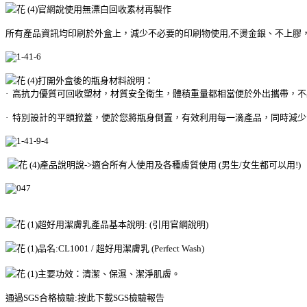
官網說使用無漂白回收素材再製作
所有產品資訊均印刷於外盒上，減少不必要的印刷物使用,不燙金銀、不上膠
打開外盒後的瓶身材料說明：
·
高抗力優質可回收塑材，材質安全衛生，體積重量都相當便於外出攜帶，不
·
特別設計的平頭掀蓋，便於您將瓶身倒置，有效利用每一滴產品，同時減少
產品說明說->適合所有人使用及各種膚質使用 (男生/女生都可以用!)
超好用潔膚乳產品基本說明: (引用官網說明)
品名:CL1001 / 超好用潔膚乳 (Perfect Wash)
主要功效：清潔、保濕、潔淨肌膚。
通過
SGS
合格檢驗
:
按此下載SGS檢驗報告