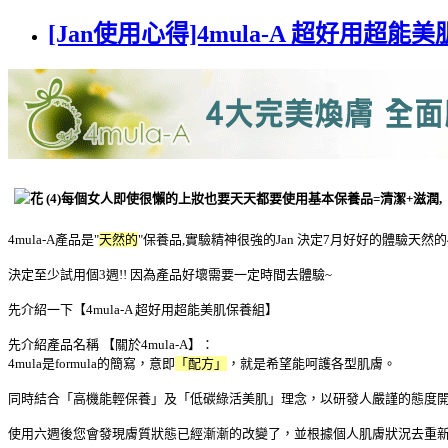
[Jan使用心得]4mula-A 超好用超能美肌
每個女人即使很懶的上妝也要天天都要使用基本保養品=清潔+滋潤,
4mula-A產品是"
天然的
"保養品,實驗精神很強的
Jan
決定7月好好的體驗天然的4
決定至少試用個3週!! 因為產品好壞需要一定時間去體驗~
先介紹一下【4mula-A 超好用超能美肌保養組】
先介紹產品名稱 【關於4mula-A】：
4mula是formula的簡寫，意即
「配方」
，就是希望能呵護各型肌膚。
同時結合「高機能輕保養」及「低碳綠活美肌」理念，以研發人嚴謹的態度
使用六週後您會發現膚質狀態已經漸漸的改變了，並根據個人肌膚狀況去重