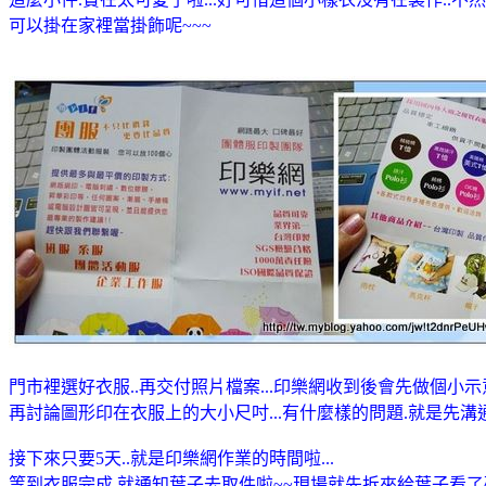
可以掛在家裡當掛飾呢~~~
門市裡選好衣服..再交付照片檔案...印樂網收到後會先做個小示
再討論圖形印在衣服上的大小尺吋...有什麼樣的問題.就是先溝
接下來只要5天..就是印樂網作業的時間啦...
等到衣服完成.就通知葉子去取件啦~~現場就先拆來給葉子看了確