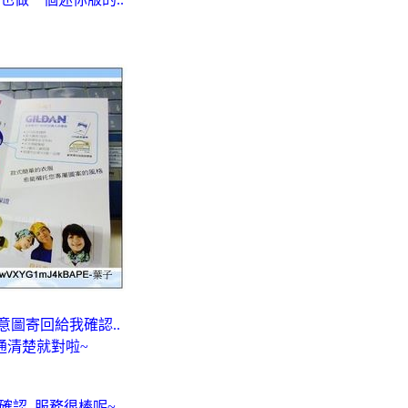
意圖寄回給我確認..
通清楚就對啦~
認..服務很棒呢~