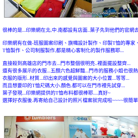
很棒的是...印樂網在北,中.南都設有店面..葉子先到他們的官網去
印樂網有在做-班服圖案印刷、旗幟設計製作、印製T恤的專家
T恤製作、公司制服製作,都是精心客制化的製作服務耶...
直接殺到高雄店的門市去...門市整個很明亮..裡面擺設整齊...
還有很多展示的衣服...五顏六色超鮮豔...門市的服務小姐也很熱
衣服的版形..材質...印出來的感覺與圖案的大小位置...等等...
而且想要印的T恤尺碼大小.顏色.都可以在門市裡先試穿...
葉子發現...印樂網提供的T恤布料都很棒耶....真好~
選擇好衣服後.再寄給自己設計的照片檔案就完成啦~~~~很簡單