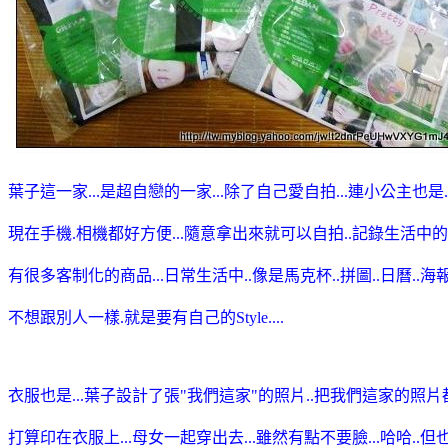
葉子這一家...是超自戀的一家...除了自己愛自拍...連小公主也是..
現在手機.相機都好方便...隨意拿出來就可以自拍..記錄生活中的
有很多客制化的商品...日常生活中..像是馬克杯..拼圖..日曆..海
不想跟別人一樣.就是要有自己的Style....
衣服也是...葉子設計了張"我們這家"的照片..把我們這家的照片
打算印在衣服上...母女一起穿出去...雖然有點不要臉...哈哈..但