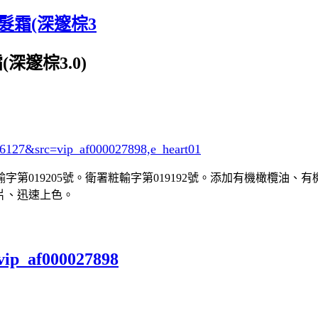
髮霜(深邃棕3
深邃棕3.0)
96127&src=vip_af000027898,e_heart01
粧輸字第019205號。衛署粧輸字第019192號。添加有機橄欖
片、迅速上色。
vip_af000027898