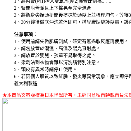
1、將染膏(劑1)擠入雙氧水(劑2)混合比例為1：1
2、緊閉瓶蓋並且上下搖晃至完全混合
3、將瓶身尖端頭扭開後塗抹於頭髮上並梳理均勻，等待3
4、30分鐘後徹底沖洗乾淨即可，搭配康媚絲護髮霜，護
注意事項：
1、使用前請先做肌膚測試，確定有無過敏反應再使用。
2、請勿放置於潮濕、高溫及陽光直射處。
3、請放置於嬰兒、孩童不易取得之處。
4、染劑沾到衣物會難以清洗請特別注意。
5、頭皮有異常時請停止使用。
6、若因個人體質以致紅腫、發炎等異常現象，應立即停
義大利製造
★本商品文案版權為日本怪獸所有，未經同意私自轉載自負法