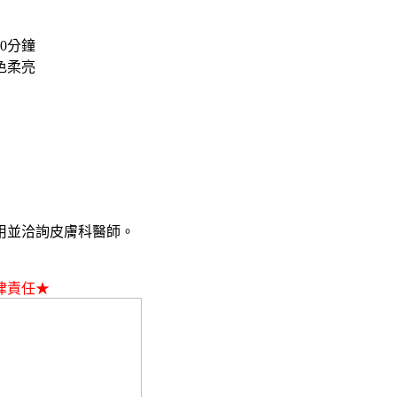
0分鐘
色柔亮
用並洽詢皮膚科醫師。
律責任★