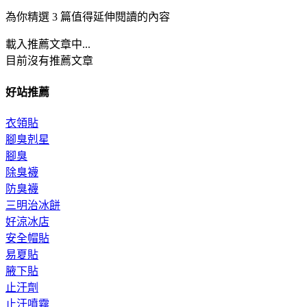
為你精選 3 篇值得延伸閱讀的內容
載入推薦文章中...
目前沒有推薦文章
好站推薦
衣領貼
腳臭剋星
腳臭
除臭襪
防臭襪
三明治冰餅
好涼冰店
安全帽貼
易夏貼
腋下貼
止汗劑
止汗噴霧