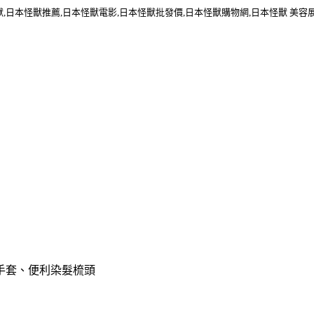
獸,日本怪獸推薦,日本怪獸電影,日本怪獸批發價,日本怪獸購物網,日本怪獸 美容
、手套、便利染髮梳頭