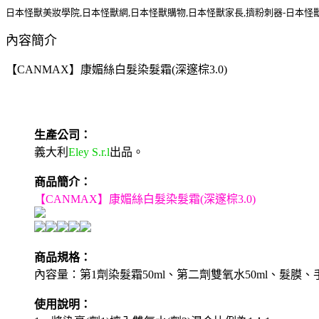
日本怪獸美妝學院,日本怪獸網,日本怪獸購物,日本怪獸家長,擠粉刺器-日本怪
內容簡介
【CANMAX】康媚絲白髮染髮霜(深邃棕3.0)
生產公司：
義大利
Eley S.r.l
出品。
商品簡介：
【CANMAX】康媚絲白髮染髮霜(深邃棕3.0)
商品規格：
內容量：第1劑染髮霜50ml、第二劑雙氧水50ml、髮膜
使用說明：