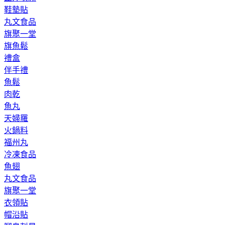
鞋墊貼
丸文食品
旗聚一堂
旗魚鬆
禮盒
伴手禮
魚鬆
肉乾
魚丸
天婦羅
火鍋料
福州丸
冷凍食品
魚翅
丸文食品
旗聚一堂
衣領貼
帽沿貼