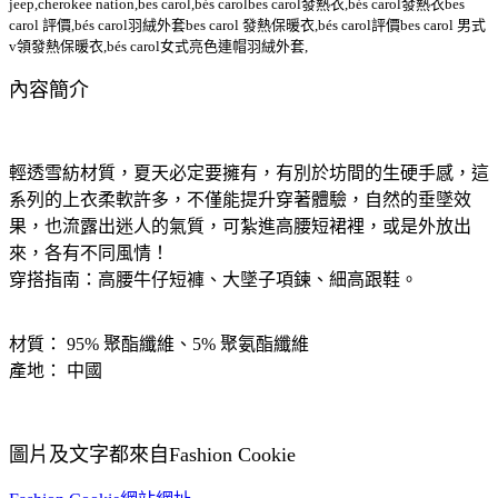
jeep,cherokee nation,bes carol,bés carolbes carol發熱衣,bés carol發熱衣bes
carol 評價,bés carol羽絨外套bes carol 發熱保暖衣,bés carol評價bes carol 男式
v領發熱保暖衣,bés carol女式亮色連帽羽絨外套,
內容簡介
輕透雪紡材質，夏天必定要擁有，有別於坊間的生硬手感，這
系列的上衣柔軟許多，不僅能提升穿著體驗，自然的垂墜效
果，也流露出迷人的氣質，可紮進高腰短裙裡，或是外放出
來，各有不同風情！
穿搭指南：高腰牛仔短褲、大墜子項鍊、細高跟鞋。
材質： 95% 聚酯纖維、5% 聚氨酯纖維
產地： 中國
圖片及文字都來自Fashion Cookie