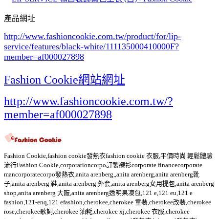
產品網址
http://www.fashioncookie.com.tw/product/for/lip-
service/features/black-white/111135000410000F
?
member=af000027898
Fashion Cookie網站網址
http://www.fashioncookie.com.tw/?
member=af000027898
Fashion Cookie,fashion cookie發熱衣fashion cookie 衣服,平價時尚 輕鬆體驗
流行Fashion Cookie,corporationcorpo訂製襯衫corporate financecorporate
mancorporatecorpo發熱衣,anita arenberg,,anita arenberg,anita arenberg靴
子,anita arenberg 鞋,anita arenberg 外套,anita arenberg女用提包,anita arenberg
shop,anita arenberg 大阪,anita arenberg透明果凍包,121 e,121 eu,121 e
fashion,121-enq,121 efashion,cherokee,cherokee 童裝,cherokee改裝,cherokee
rose,cherokee歌詞,cherokee 油耗,cherokee xj,cherokee 衣服,cherokee