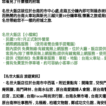
您看見了什麼樣的府城
名世大飯店就位於台南的市中心處,走路五分鐘內即可到達赤崁
而熱鬧的台南火車站與新光三越只要10分鐘車程,懷舊之旅或是
名世帶給您不一樣的府城之旅.
名世大飯店【小檔案】
．民國73年7月正式對外營業
．網際網路服務：（使用者需自備手提電腦）
館內提供 免費無線/有線寬頻上網服務，位於大廳，飯店提供
客房內(除了標準房無上網服務)提供有線寬頻上網服務，使用
．提供《預約制》免費專車服務：單程，地點：台南火車站→
．備有免費室外停車場，約可容納小客車15部
【名世大飯店 旅遊資訊】
．名世大飯店位於
台南市中西區
，附近景點有：開隆宮 , 兌悅門 
庵照牆 , 南門碑林 , 台南水仙宮 , 原台南愛國婦人會館 , 原台南警
后宮 , 五妃廟 , 台南Focus時尚流行館 , 台南永樂市場 , 台南天
原台南神社事務所 , 北極殿 , 柏楊文物館 , 鄭成功文化館 , 海安街