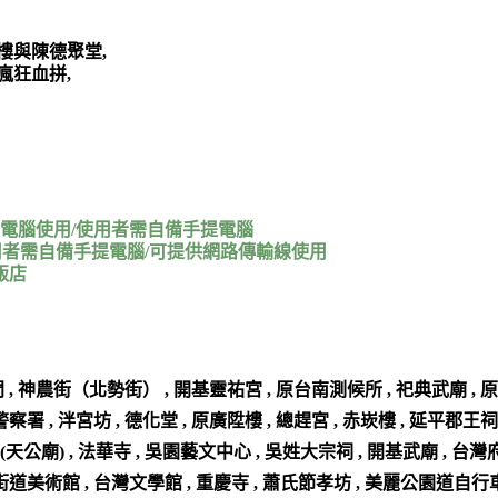
樓與陳德聚堂,
瘋狂血拼,
電腦使用/使用者需自備手提電腦
者需自備手提電腦/可提供網路傳輸線使用
飯店
, 神農街（北勢街） , 開基靈祐宮 , 原台南測候所 , 祀典武廟 , 原
察署 , 泮宮坊 , 德化堂 , 原廣陞樓 , 總趕宮 , 赤崁樓 , 延平郡
壇(天公廟) , 法華寺 , 吳園藝文中心 , 吳姓大宗祠 , 開基武廟 , 
道美術館 , 台灣文學館 , 重慶寺 , 蕭氏節孝坊 , 美麗公園道自行車道