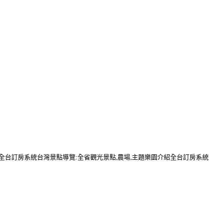
行全台訂房系統台灣景點導覽:全省觀光景點,農場,主題樂園介紹全台訂房系統