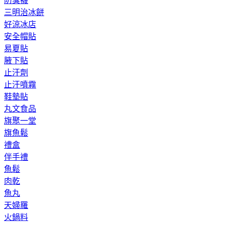
防臭襪
三明治冰餅
好涼冰店
安全帽貼
易夏貼
腋下貼
止汗劑
止汗噴霧
鞋墊貼
丸文食品
旗聚一堂
旗魚鬆
禮盒
伴手禮
魚鬆
肉乾
魚丸
天婦羅
火鍋料