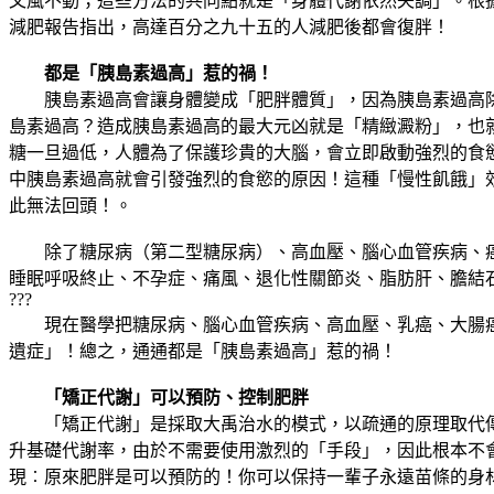
文風不動；這些方法的共同點就是「身體代謝依然失調」。根
減肥報告指出，高達百分之九十五的人減肥後都會復胖！
都是「胰島素過高」惹的禍！
胰島素過高會讓身體變成「肥胖體質」，因為胰島素過高除
島素過高？造成胰島素過高的最大元凶就是「精緻澱粉」，也
糖一旦過低，人體為了保護珍貴的大腦，會立即啟動強烈的食
中胰島素過高就會引發強烈的食慾的原因！這種「慢性飢餓」
此無法回頭！。
除了糖尿病（第二型糖尿病）、高血壓、腦心血管疾病、癌
睡眠呼吸終止、不孕症、痛風、退化性關節炎、脂肪肝、膽結
???
現在醫學把糖尿病、腦心血管疾病、高血壓、乳癌、大腸癌
遺症」！總之，通通都是「胰島素過高」惹的禍！
「矯正代謝」可以預防、控制肥胖
「矯正代謝」是採取大禹治水的模式，以疏通的原理取代傳統
升基礎代謝率，由於不需要使用激烈的「手段」，因此根本不
現︰原來肥胖是可以預防的！你可以保持一輩子永遠苗條的身