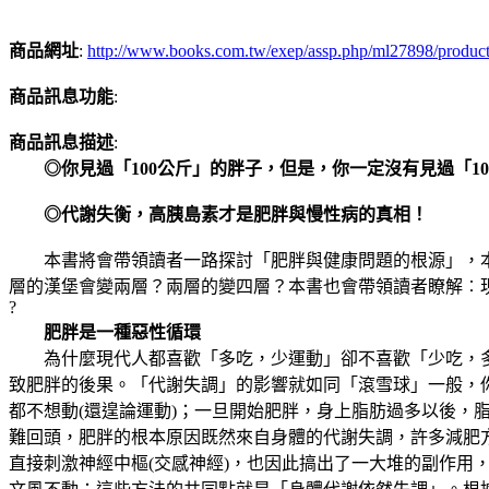
商品網址
:
http://www.books.com.tw/exep/assp.php/ml27898/produc
商品訊息功能
:
商品訊息描述
:
◎你見過「100公斤」的胖子，但是，你一定沒有見過「1
◎代謝失衡，高胰島素才是肥胖與慢性病的真相！
本書將會帶領讀者一路探討「肥胖與健康問題的根源」，本
層的漢堡會變兩層？兩層的變四層？本書也會帶領讀者瞭解︰
?
肥胖是一種惡性循環
為什麼現代人都喜歡「多吃，少運動」卻不喜歡「少吃，多
致肥胖的後果。「代謝失調」的影響就如同「滾雪球」一般，
都不想動(還遑論運動)；一旦開始肥胖，身上脂肪過多以後
難回頭，肥胖的根本原因既然來自身體的代謝失調，許多減肥
直接刺激神經中樞(交感神經)，也因此搞出了一大堆的副作