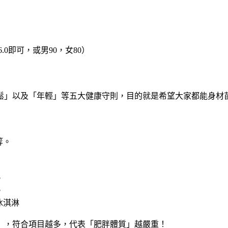
≦6.0即可，或男90，女80）
」以及「年輕」等五大健康守則，目的就是希望大家都能身材苗
等。
。
。
冰淇淋
，符合項目越多，代表「肥胖體質」越嚴重！