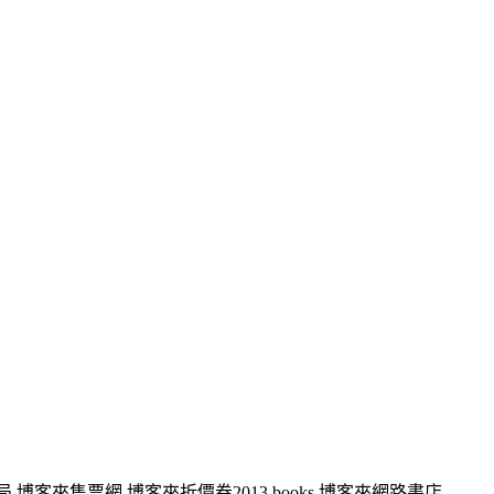
,博客來售票網,博客來折價券2013,books 博客來網路書店