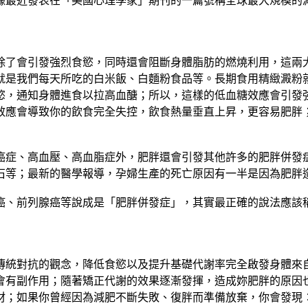
據最近發表在「美國心理學家」期刊的一篇號稱全球最大規模的
了會引發強烈食慾，同時還會阻斷身體脂肪的燃燒利用，這兩大
就是我們每天所吃的白米飯、白麵粉食品等。長期食用精緻澱粉
慾，通知身體進食以拉高血醣；所以，這樣的低血糖效應會引發
效應會導致你的飲食完全失控，飲食熱量垂直上昇，更容易肥胖
症、高血壓、高血脂症外，肥胖還會引發其他許多的肥胖併發症
石等；最新的醫學報導，孕婦生產的死亡原因有一半是因為肥胖
、前列腺癌等說成是「肥胖併發症」，其實最正確的說法應該稱
對抗的觀念，降低食慾以及提升基礎代謝率完全啟發身體來自動
會有副作用；隨著矯正代謝的效果逐漸發揮，造成妳肥胖的原因
材；如果你曾經因為減肥不斷失敗、復胖而準備放棄，你會發現