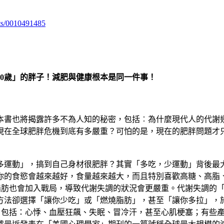
ts/0010491485
00歲」的胖子！減肥與健康根本是同一件事！
書也將揭露許多不為人知的秘密，包括︰為什麼現代人的代謝幾
現在全球肥胖危機到底有多嚴重？可怕的是，現在的肥胖問題才
運動」，搞到自己身材很肥胖？其實「多吃，少運動」背後最大
你的食慾會越來越好，食量越來越大，而且特別喜歡高糖、高脂、
，脂肪也會加入戰局，導致代謝失調的狀況會更嚴重。代謝失調的
方法卻選擇「讓你少吃」或「燃燒脂肪」，甚至「讓你多拉」，
用，包括：心悸、血壓狂飆、失眠、冒冷汗，甚至心肌梗塞；有些