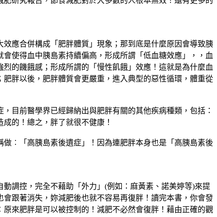
減肥研究報告，節食減肥對於大多數的人根本無效！還有更多的
效應合併構成「肥胖體質」現象；那到底是什麼原因會導致胰
就會使得血中胰島素持續偏高，形成所謂「低血糖效應」，，血
強烈的饑餓感；形成所謂的「慢性飢餓」效應！這就是為什麼血
；肥胖以後，肥胖體質會更嚴重，進入典型的惡性循環，體重從
，目前醫學界已經歸納出與肥胖有關的其他疾病種類，包括：
造成的！總之，胖了就很不健康！
做︰「高胰島素後遺症」！因為連肥胖本身也是「高胰島素後
調控，完全不藉助「外力」(例如：麻黃素、諾美婷等)來提
也會跟著消失，妳減肥後也就不容易再復胖！讀完本書，你會發
︰原來肥胖是可以被控制的！減肥不必然會復胖！藉由正確的觀