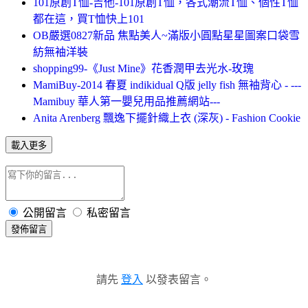
101原創T恤-吉他-101原創T恤，各式潮流T恤、個性T恤
都在這，買T恤快上101
OB嚴選0827新品 焦點美人~滿版小圓點星星圖案口袋雪
紡無袖洋裝
shopping99-《Just Mine》花香潤甲去光水-玫瑰
MamiBuy-2014 春夏 indikidual Q版 jelly fish 無袖背心 - ---
Mamibuy 華人第一嬰兒用品推薦網站---
Anita Arenberg 飄逸下擺針織上衣 (深灰) - Fashion Cookie
載入更多
公開留言
私密留言
發佈留言
請先
登入
以發表留言。