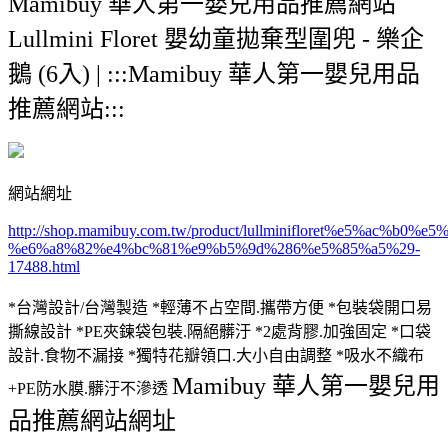
Mamibuy 華人第一嬰兒用品推薦網站
Lullmini Floret 嬰幼童拋棄型圍兜 - 樂企
鵝 (6入) | :::Mamibuy 華人第一嬰兒用品
推薦網站:::
網站網址
http://shop.mamibuy.com.tw/product/lullminifloret%e5%
%e6%a8%82%e4%bc%81%e9%b5%9d%286%e5%85%a5%29-
17488.html
*台灣設計/台灣製造 *輕薄不占空間.攜帶方便 *包裝袋開口易
撕線設計 *PE夾鍊袋包裝.隔絕髒汙 *2處背膠.加強固定 *口袋
設計.食物不漏接 *獨特花瓣領口.大小自由調整 *吸水不織布
Mamibuy 華人第一嬰兒用
+PE防水膜.髒汙不滲透
品推薦網站網址