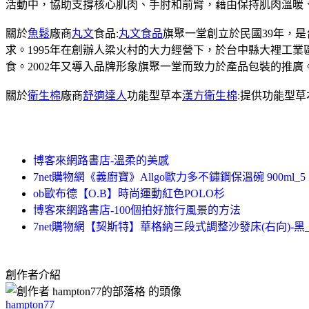
活動中，協助支撐核心肌肉、手肘和前臂，藉由保持肌肉溫暖
關於
魚鬆
廠商
丸文
食品:
丸文食品
旗聚一堂創立於民國39年，
求。1995年在創辦人梁火村的大力經營下，於台中縣大裡工
食。2002年又導入品牌形象旗聚一堂而致力於產品包裝的推廣
關於
衛生棉
廠商
舒適達人
功能型草本
漢方衛生棉
:提供功能型
博客來網路書店-溫柔的美感
7net購物網《義廚寶》Allgo歐力多不鏽鋼保溫碗 900ml_5
ob歐布德【O.B】時尚運動紅色POLO杉
博客來網路書店-100個拍好旅行風景的方法
7net購物網【契斯特】華格納三段式調整沙發床(右向)-黑_
創作者介紹
hampton77