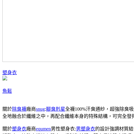
塑身衣
魚鬆
關於
除臭襪
廠商
snug
:
腳臭剋星
全襪100%汗臭通紗，超強除臭
全地融合於纖維之中，再配合纖維本身的特殊結構，可完全發
關於
塑身衣
廠商
equmen
男性塑身衣:
男塑身衣
的設計強調材質結