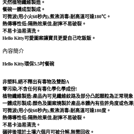
天然植物纖維製造。
餐碗一體成型製成。
可微波(用小火60秒內),煮沸消毒:耐高溫可達180℃。
熱傳導性低:隔熱效果佳,耐摔不易破裂。
不易卡油易清洗。
Hello Kitty可愛圖案讓寶貝更愛自己吃飯飯。
內容簡介
Hello Kitty環保5.5吋餐碗
非塑料,絕不釋出有毒物及雙酚A
零污染,不含任何有毒化學化學成份!
植物纖維製造:產品內可見纖維紋路及部分凸起顆粒為正常現象
一體成形製成:顏色及圖案燒製於產品本體內有些許角度或色澤
可微波(用小伙60秒內),煮沸消毒:耐高溫可達180度。
熱傳導性低:隔熱效果佳,耐摔不易破裂。
不易卡油易清洗。
碾碎後埋於土壤六個月可被分解,無需回收。