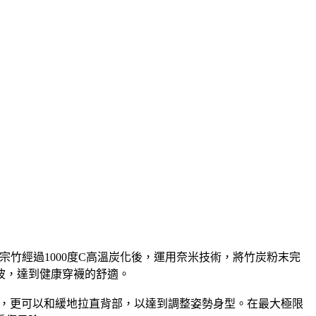
宗竹經過1000度C高溫炭化後，運用奈米技術，將竹炭粉末完
波，達到健康穿襪的舒適。
，更可以和緩地拉直背部，以達到調整姿勢身型。在最大極限