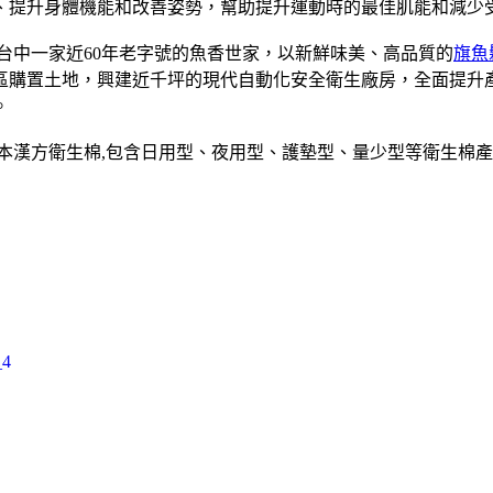
、提升身體機能和改善姿勢，幫助提升運動時的最佳肌能和減少
是台中一家近60年老字號的魚香世家，以新鮮味美、高品質的
旗魚
業區購置土地，興建近千坪的現代自動化安全衛生廠房，全面提
。
草本漢方衛生棉,包含日用型、夜用型、護墊型、量少型等衛生棉產
4