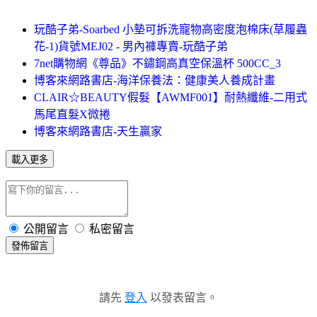
玩酷子弟-Soarbed 小墊可拆洗寵物高密度泡棉床(草履蟲
花-1)貨號MEJ02 - 男內褲專賣-玩酷子弟
7net購物網《尊品》不鏽鋼高真空保溫杯 500CC_3
博客來網路書店-海洋保養法：健康美人養成計畫
CLAIR☆BEAUTY假髮【AWMF001】耐熱纖維-二用式
馬尾直髮X微捲
博客來網路書店-天生贏家
載入更多
公開留言
私密留言
發佈留言
請先
登入
以發表留言。