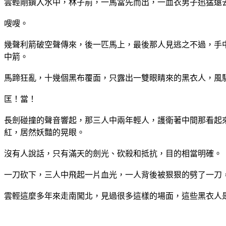
雲輕剛鑽入水中，林子前，一馬當先而出，一血衣男子迅猛遠
嗖嗖。
幾聲利箭破空聲傳來，後一匹馬上，最後那人見逃之不過，手
中箭。
馬蹄狂亂，十幾個黑布覆面，只露出一雙眼睛來的黑衣人，風
匡！當！
長劍碰撞的聲音響起，那三人中兩年輕人，護衛著中間那看起
紅，居然妖豔的晃眼。
沒有人說話，只有滿天的劍光、砍殺和抵抗，目的相當明確。
一刀砍下，三人中飛起一片血光，一人背後被狠狠的劈了一刀
雲輕這麼多年來走南闖北，見過很多這樣的場面，這些黑衣人