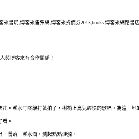
客來書局,博客來售票網,博客來折價券2013,books 博客來網路書
用人與博客來有合作關係！
繁花。溪水叮咚敲打著拍子，樹梢上鳥兒輕快的歌唱，為這一地
好看。
出，灑落一溪水滴，濺起點點漣漪。