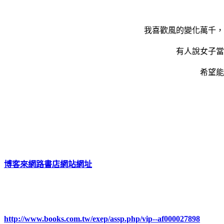
我喜歡風的變化萬千，
有人說女子當
希望能
博客來網路書店網站網址
http://www.books.com.tw/exep/assp.php/vip--af000027898