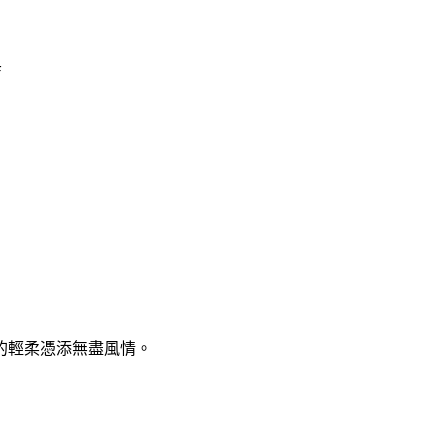
店
的輕柔憑添無盡風情。