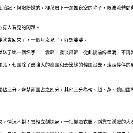
花胎記，粉嫩粉嫩的，柳葉眉下一黑如夜空的眸子，眼波流轉間
心有人看見的問題。
婆就會回來了，一個月沒見了，好想婆婆。
就送了她一個名字——雲輕，雲淡風輕，從此後前緣盡消，不再
闖北，七國除了最強大的秦國和最邊緣的韓國沒去，走走停停的
獨佔三分，齊楚兩國占之四分，其他三分為韓、趙、燕、魏四國
來。情況不對！雲輕立刻探身，一把抓過衣服，斜靠在溪邊的大