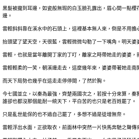
黑髮被攏到耳邊，如瓷般無瑕的白玉臉孔露出，眉心間一點櫻
邊。
雲輕斜斜靠在溪水中的石頭上，這裡基本無人來，倒是不用擔
抬頭望了望天空，天很藍，雲輕微微勾勒了一下嘴角。明天婆
雲輕，也就是當年離開丁家的丁叮，離家之時帶她走的婆婆，
雲輕輕柔的一笑，朝溪邊走去，這麼幾年來，婆婆帶著她走南
而天下局勢也幾乎在這走走停停間，了然於胸。
今七國並立，以秦為最強，齊楚兩國次之，若按十分來算，秦
誰卻也都沒那個能耐一統天下，平白苦的也只是老百姓罷了。
只是亂世能保的也不過自己罷了，多想不過是徒增無奈。
雲輕浮出水面，正欲取衣，前面林中突然一片快馬奔馳之聲傳