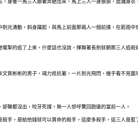
去，身後一馬三人跟著奔馳出來，馬上三人一身狼狽，血濺身衣
中劍光湧動，斜身躍起，與馬上前面那兩人一個前撲，在箭雨中
馳電掣的追了上來，什麼話也沒說，揮舞著長劍就朝那三人追殺
來文質彬彬的男子，竭力抵抗著，一片劍光飛閃，幾乎看不見圍
，卻聲都沒出，咬牙死撐，無一人慘呼驚回跑遠的當前一人。
是殺手，是給他錢就可以買命的殺手，這麼多殺手，這三人是惹