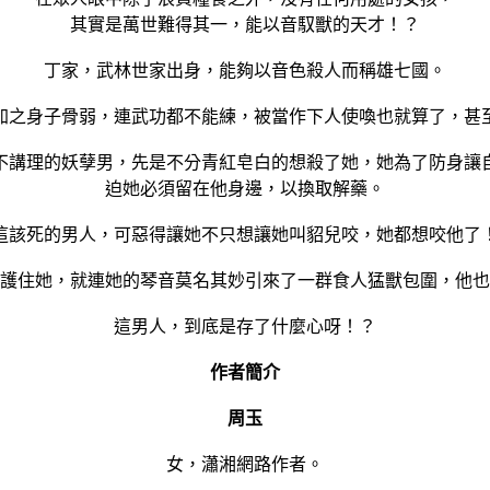
其實是萬世難得其一，能以音馭獸的天才！？
丁家，武林世家出身，能夠以音色殺人而稱雄七國。
加之身子骨弱，連武功都不能練，被當作下人使喚也就算了，甚
不講理的妖孽男，先是不分青紅皂白的想殺了她，她為了防身讓
迫她必須留在他身邊，以換取解藥。
這該死的男人，可惡得讓她不只想讓她叫貂兒咬，她都想咬他了
護住她，就連她的琴音莫名其妙引來了一群食人猛獸包圍，他也
這男人，到底是存了什麼心呀！？
作者簡介
周玉
女，瀟湘網路作者。