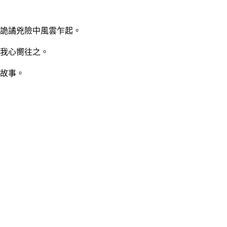
詭譎兇險中風雲乍起。
我心嚮往之。
故事。