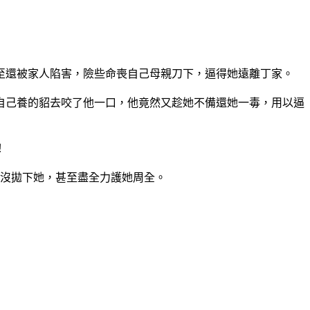
至還被家人陷害，險些命喪自己母親刀下，逼得她遠離丁家。
自己養的貂去咬了他一口，他竟然又趁她不備還她一毒，用以逼
！
沒拋下她，甚至盡全力護她周全。