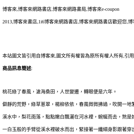
博客來,博客來網路書店,博客來網路書局,博客來e-coupon
2013,博客來書店,1i6博客來網路書店,博客來網路書店歡迎您,博
本站圖文皆引用自博客來,圖文所有權皆為原所有權人所有,引
商品訊息簡述
:
桃花綠了春風，滄海桑田，人世變遷，轉眼便是六年。
僻靜的荒野，綠草蔥翠，楊柳依依，春風微微拂過，吹開一地
溪水中，梨花雨落，點點嫩白飄灑在河水裡，蜿蜒而去，煞是
一白玉般的手臂從溪水裡破水而出，緊接著一纖細身影跟著穿