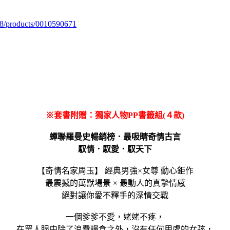
98/products/0010590671
※套書附贈：獨家人物PP書籤組(４款)
蟬聯羅曼史暢銷榜．最吸睛奇情古言
馭情．馭愛．馭天下
【奇情名家周玉】 經典男強×女尊 動心鉅作
最震撼的萬獸場景 × 最動人的真摯情感
絕對讓你愛不釋手的深情交戰
一個爹爹不愛，姥姥不疼，
在眾人眼中除了浪費糧食之外，沒有任何用處的女孩，