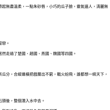
帶起無盡溫柔，一點朱砂唇，小巧的瓜子臉，靈氣逼人，清麗無
留戀。
居然走過了楚國、趙國、燕國、魏國等四國。
所瓜分，合縱連橫把戲層出不窮，戰火紛飛，誰都想一統天下，
石頭後，整個潛入水中去。