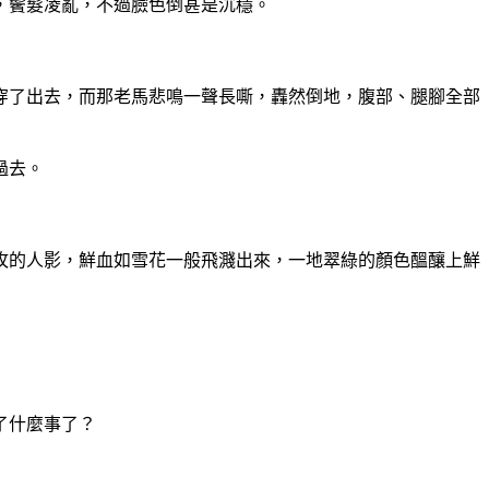
，鬢髮凌亂，不過臉色倒甚是沉穩。
穿了出去，而那老馬悲鳴一聲長嘶，轟然倒地，腹部、腿腳全部
過去。
攻的人影，鮮血如雪花一般飛濺出來，一地翠綠的顏色醞釀上鮮
了什麼事了？