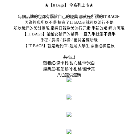
★【It Bags】 全系列上市★
每個品牌的包都有屬於自己的經典 那就是所謂的IT BAGS~
因為經典所以不墜 擁有了IT BAGS 就可以流行不退
所以我們的設計團隊 掌握日韓歐美流行元素 重新改版 經典再現
【 IT BAGS】帶給女孩們的驚喜 一旦入手就愛不識手
手提 / 肩揹 / 斜揹 / 後背各種功能
【 IT BAGS】就是現代OL 超萌大學生 穿搭必備包款
共推出
烈唇紅/深卡其/甜心桃/雪米白
經典黑/布朗咖/小柑橘/淺卡其
八色提供選購