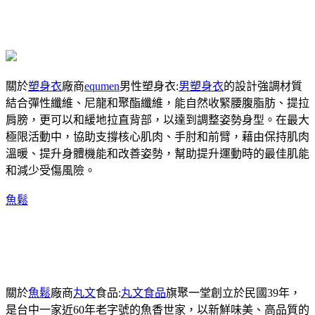
關於
塑身衣
廠商
equmen
男性塑身衣:
男塑身衣
的設計強調材質
結合彈性纖維、尼龍和聚酯纖維，能自然收緊腰腹脂肪、提拉
肩膀，更可以和緩地拉直背部，以達到調整姿勢身型。在最大
極限活動中，協助支撐核心肌肉、手肘和前臂，藉由保持肌肉
溫暖、提升身體機能和改善姿勢，幫助提升運動時的最佳肌能
和減少受傷風險。
魚鬆
關於
魚鬆
廠商
丸文
食品:
丸文食品
旗聚一堂創立於民國39年，
是台中一家近60年老字號的魚香世家，以新鮮味美、高品質的