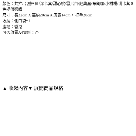
顏色：共推出 烈唇紅/深卡其/甜心桃/雪米白/經典黑/布朗咖/小柑橘/淺卡其 8
色提供選購
尺寸：長22cm X 高約20cm X 底寬14cm， 把手20cm
收納：側口袋*1
產地：香港
可否放置A4資料：否
▲ 收起內容
▼ 展開商品規格