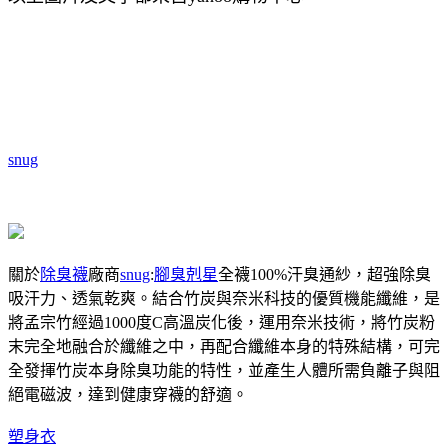
snug
關於
除臭襪
廠商
snug
:
腳臭剋星
全襪100%汗臭通紗，超強除臭
吸汗力、透氣乾爽。結合竹炭與奈米科技的優質機能纖維，是
將孟宗竹經過1000度C高溫炭化後，運用奈米技術，將竹炭粉
末完全地融合於纖維之中，再配合纖維本身的特殊結構，可完
全發揮竹炭本身除臭功能的特性，並產生人體所需負離子與阻
絕電磁波，達到健康穿襪的舒適。
塑身衣