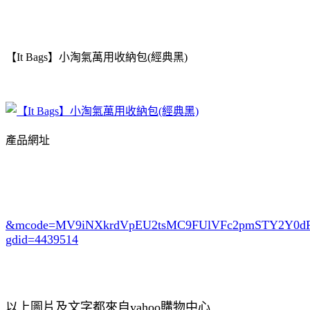
【It Bags】小淘氣萬用收納包(經典黑)
產品網址
&mcode=MV9iNXkrdVpEU2tsMC9FUlVFc2pmSTY2Y0
gdid=4439514
以上圖片及文字都來自yahoo購物中心