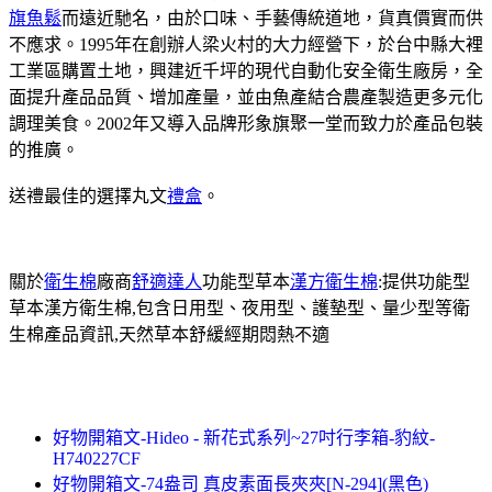
旗魚鬆
而遠近馳名，由於口味、手藝傳統道地，貨真價實而供
不應求。1995年在創辦人梁火村的大力經營下，於台中縣大裡
工業區購置土地，興建近千坪的現代自動化安全衛生廠房，全
面提升產品品質、增加產量，並由魚產結合農產製造更多元化
調理美食。2002年又導入品牌形象旗聚一堂而致力於產品包裝
的推廣。
送禮最佳的選擇丸文
禮盒
。
關於
衛生棉
廠商
舒適達人
功能型草本
漢方衛生棉
:提供功能型
草本漢方衛生棉,包含日用型、夜用型、護墊型、量少型等衛
生棉產品資訊,天然草本舒緩經期悶熱不適
好物開箱文-Hideo - 新花式系列~27吋行李箱-豹紋-
H740227CF
好物開箱文-74盎司 真皮素面長夾夾[N-294](黑色)