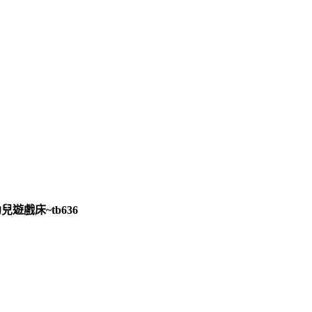
遊戲床~tb636