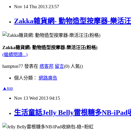
Nov
14
Thu
2013
23:57
Zakka雜貨網- 動物造型按摩器-樂活汪
Zakka雜貨網: 動物造型按摩器-樂活汪汪(粉格)
(繼續閱讀...)
hampton77 發表在
痞客邦
留言
(0)
人氣(
)
個人分類：
網路廣告
▲top
Nov
13
Wed
2013
04:15
生活童話Jelly Belly雷根糖多NB-iP