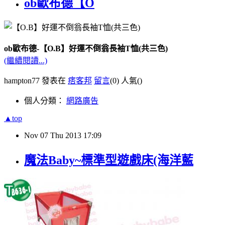
ob歐布德【O
ob歐布德-【O.B】好運不倒翁長袖T恤(共三色)
(繼續閱讀...)
hampton77 發表在
痞客邦
留言
(0)
人氣(
)
個人分類：
網路廣告
▲top
Nov
07
Thu
2013
17:09
魔法Baby~標準型遊戲床(海洋藍