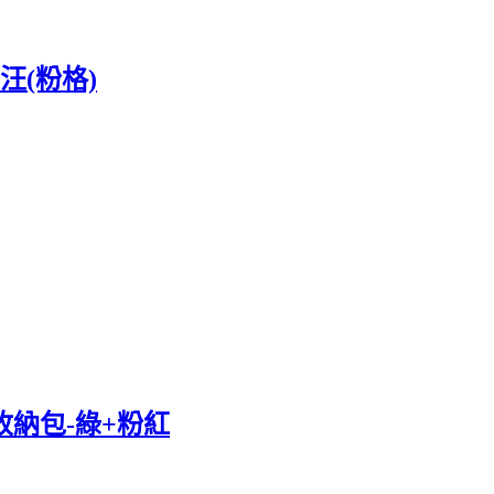
汪(粉格)
ad收納包-綠+粉紅