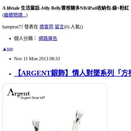
A lifetale 生活童話-Jelly Belly雷根糖多NB/iPad收納包-綠+粉紅
(繼續閱讀...)
hampton77 發表在
痞客邦
留言
(0)
人氣(
)
個人分類：
網路廣告
▲top
Nov
11
Mon
2013
08:33
【ARGENT銀飾】情人對墜系列「方柱