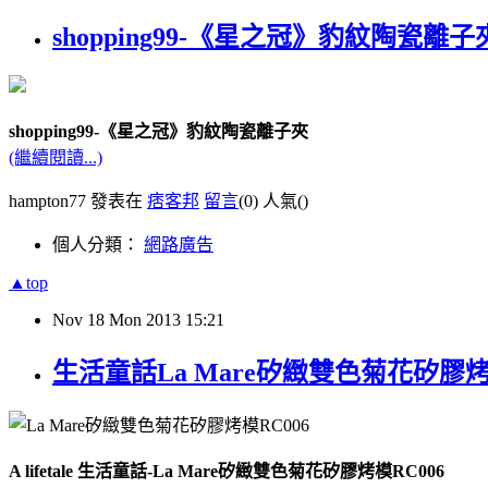
shopping99-《星之冠》豹紋陶瓷離子
shopping99-《星之冠》豹紋陶瓷離子夾
(繼續閱讀...)
hampton77 發表在
痞客邦
留言
(0)
人氣(
)
個人分類：
網路廣告
▲top
Nov
18
Mon
2013
15:21
生活童話La Mare矽緻雙色菊花矽膠烤
A lifetale 生活童話-La Mare矽緻雙色菊花矽膠烤模RC006