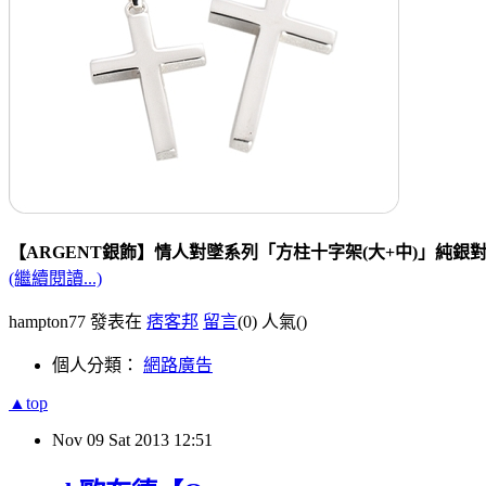
【ARGENT銀飾】情人對墜系列「方柱十字架(大+中)」純銀對
(繼續閱讀...)
hampton77 發表在
痞客邦
留言
(0)
人氣(
)
個人分類：
網路廣告
▲top
Nov
09
Sat
2013
12:51